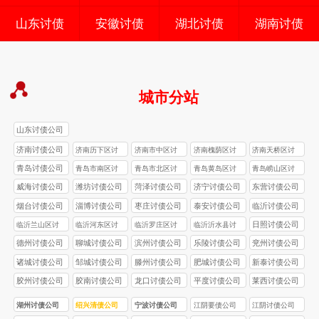
山东讨债
安徽讨债
湖北讨债
湖南讨债
城市分站
山东讨债公司
济南讨债公司
济南历下区讨
济南市中区讨
济南槐荫区讨
济南天桥区讨
债公司
债公司
债公司
债公司
青岛讨债公司
青岛市南区讨
青岛市北区讨
青岛黄岛区讨
青岛崂山区讨
债公司
债公司
债公司
债公司
威海讨债公司
潍坊讨债公司
菏泽讨债公司
济宁讨债公司
东营讨债公司
烟台讨债公司
淄博讨债公司
枣庄讨债公司
泰安讨债公司
临沂讨债公司
日照讨债公司
临沂兰山区讨
临沂河东区讨
临沂罗庄区讨
临沂沂水县讨
债公司
债公司
债公司
债公司
德州讨债公司
聊城讨债公司
滨州讨债公司
乐陵讨债公司
兖州讨债公司
诸城讨债公司
邹城讨债公司
滕州讨债公司
肥城讨债公司
新泰讨债公司
胶州讨债公司
胶南讨债公司
龙口讨债公司
平度讨债公司
莱西讨债公司
湖州讨债公司
绍兴清债公司
宁波讨债公司
江阴要债公司
江阴讨债公司