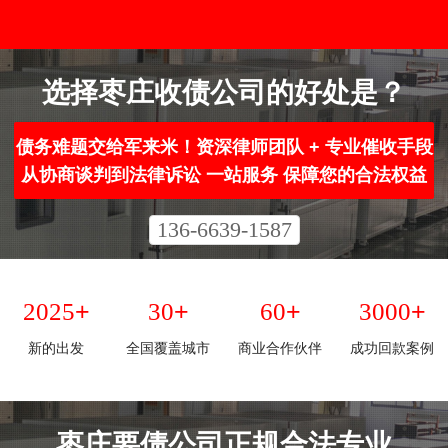
选择枣庄收债公司的好处是？
债务难题交给军来米！资深律师团队 + 专业催收手段
从协商谈判到法律诉讼 一站服务 保障您的合法权益
136-6639-1587
+
+
+
+
2025
30
60
3000
新的出发
全国覆盖城市
商业合作伙伴
成功回款案例
枣庄要债公司正规合法专业