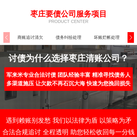
枣庄要债公司服务项目
PRODUCT CENTER
商账追讨清欠
债务纠纷处理
坏账烂帐处理
合
讨债为什么选择枣庄清账公司？
军来米专业合法讨债 团队经验丰富 精准寻找债务人
多渠道施压 让欠款不再石沉大海 快速为您挽回损失
遇到赖账别发愁 我们以法律为盾 以策略为矛
合法合规追讨 全程透明 助您轻松收回每一分钱