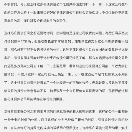
不明智的。可以在选择这家枣庄要债公司之前到外面去打听一下，看一下这家公司在外
面的口碑怎么样？一般来说口碑好的枣庄讨债公司往往会更受欢迎，不仅仅是办事的效
率非常的高，而且对客户也是非常的负责任。
选择枣庄要债公司之前还要考虑到一些问题就是这家公司收费的问题，有些公司虽然说
讨债的效率非常高，但是收费也是非常昂贵的，如果你觉得支付这么昂贵的费用不划
算，那么就有可能不会选择这样的公司。这种枣庄讨债公司目前在国内的数量还是比较
多的，有很多朋友可能对于这种枣庄收债公司还缺乏了解，那么在选择这种公司之前最
好还是多找几家公司去了解一下，主要是看一看目前这些枣庄要账公司的一个收费的行
情情况，不要只选择一家公司就马上确定下来，万一被这些公司敲竹杠那就太不划算
了。这个行业目前都已经形成了一个比较统一的市场的报价，也就是说大多数的枣庄要
债公司的报价大致也都差不多，如果说某一个公司报价太高得离谱的话，那很显然这样
的枣庄要账公司可能就存在敲竹杠的嫌疑。
选择枣庄要账公司之前需要考虑的问题就简单的和大家聊到这里，这样的公司一般都是
一些专业的讨债的公司，而且这样的业务已经做了很长的时间，有很多讨债方面的经
验，在法律许可的范围之内成功的帮助用户要回债务，这种枣庄要债公司帮助用户解决