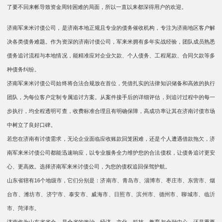
了要不回来帐导致资金周转困难的局面，所以一直以来都深得用户的欢迎。
济南军来米讨债公司，是济南本地正规且专业的债务催收机构，专注为济南地区客户解
决各类债务难题。作为资深的济南讨债公司，军来米拥有多年实战经验，团队成员熟悉
债务追讨流程与本地情况，能精准应对企业欠款、个人债务、工程尾款、合同欠款等多
种债务纠纷。​
济南军来米讨债公司始终将合法合规放在首位，凭借扎实的法律知识储备和高效的执行
团队，为每位客户定制专属追讨方案。从案件接手后的详细评估，到追讨过程中的每一
步执行，均全程透明可查，收费标准合理且有明确保障，高成功率让其在济南讨债市场
中树立了良好口碑。​
若您在济南有讨债需求，无论企业面临应收账款回笼困难，还是个人遭遇借款拖欠，济
南军来米讨债公司都能迅速响应，以专业服务全力维护您的合法债权，让债务追讨更安
心、更高效。选择济南军来米讨债公司，为您的债权追回保驾护航。​
山东省辖有16个地级市，它们分别是：‌济南市、青岛市、淄博市、枣庄市、东营市、烟
台市、潍坊市、济宁市、泰安市、威海市、日照市、滨州市、德州市、聊城市、临沂
市、菏泽市‌。