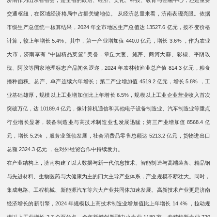
济南作为山东省省会，是全省的政治、经济、文化、科技、教育与金融中心，还是重要
交通枢纽，在区域经济格局中占据关键地位。 从经济总量来看，济南表现亮眼。依据
市级生产总值统一核算结果，2024 年全市地区生产总值达 13527.6 亿元，按不变价格
计算，较上年增长 5.4%。其中，第一产业增加值 440.0 亿元，增长 3.6% ，作为农业
大市，济南享有 “中国精品菜篮” 美誉，章丘大葱、鲍芹、商河大蒜、彩椒、平阴玫
瑰、阿胶等国家地理标志产品闻名遐迩，2024 年农林牧渔业总产值 814.3 亿元，粮食
播种面积、总产、单产连续六年增长；第二产业增加值 4519.2 亿元，增长 5.8% ，工
业基础雄厚，规模以上工业增加值比上年增长 6.5%，规模以上工业企业营业收入首次
突破万亿，达 10189.4 亿元，像计算机通信和其他电子设备制造业、汽车制造业等重点
行业增长显著，装备制造业与高技术制造业也发展迅猛；第三产业增加值 8568.4 亿
元，增长 5.2% ，服务业蓬勃发展，社会消费品零售总额达 5213.2 亿元，货物进出口
总额 2324.3 亿元 ，在对外经贸合作中持续发力。
在产业结构上，济南构建了以大数据与新一代信息技术、智能制造与高端装备、精品钢
与先进材料、生物医药与大健康为主的四大主导产业体系，产业规模不断壮大。同时，
集成电路、工程机械、新能源汽车等六大产业共同体加速发展。高新技术产业更是济南
经济增长的新引擎，2024 年规模以上高技术制造业增加值比上年增长 14.4% ，拉动规