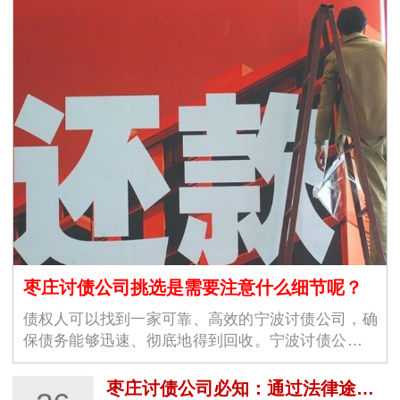
枣庄讨债公司挑选是需要注意什么细节呢？
债权人可以找到一家可靠、高效的宁波讨债公司，确
保债务能够迅速、彻底地得到回收。宁波讨债公司的
选择不仅仅是为了解决眼前的经济问题，更是为了维
护商业环境的稳定与良好运作。随着商业交易的增加
枣庄讨债公司必知：通过法律途径要账的关键步骤