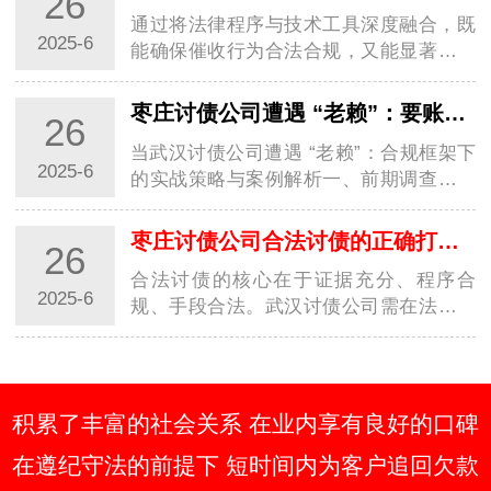
26
和…
通过将法律程序与技术工具深度融合，既
2025-6
能确保催收行为合法合规，又能显著提升
回款效率，实现商业债权的最大化保护。
一、证据链构建与债务性质认定1. 全维度
枣庄讨债公司遭遇 “老赖”：要账实战经验大分享
26
证据固定基础证据：合同、借条、转账记
当武汉讨债公司遭遇 “老赖”：合规框架下
录需…
2025-6
的实战策略与案例解析一、前期调查：用
数据构建 “老赖” 行为画像1. 多维信息穿透
术工商 / 司法数据联动：通过国家企业信
枣庄讨债公司合法讨债的正确打开方式你知道几种？
26
用信息公示系统查询 “老赖” 关联…
合法讨债的核心在于证据充分、程序合
2025-6
规、手段合法。武汉讨债公司需在法律框
架内灵活运用协商、调解、诉讼等手段，
同时关注政策变化，避免触碰法律红线。
建议债权人优先通过法律途径解决纠纷，
必要时委…
积累了丰富的社会关系 在业内享有良好的口碑
在遵纪守法的前提下 短时间内为客户追回欠款