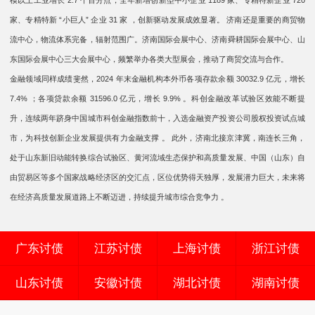
模以上工业增长 2.7 个百分点，全年新增创新型中小企业 1189 家、专精特新企业 720
家、专精特新 “小巨人” 企业 31 家 ，创新驱动发展成效显著。 济南还是重要的商贸物
流中心，物流体系完备，辐射范围广。济南国际会展中心、济南舜耕国际会展中心、山
东国际会展中心三大会展中心，频繁举办各类大型展会，推动了商贸交流与合作。
金融领域同样成绩斐然，2024 年末金融机构本外币各项存款余额 30032.9 亿元，增长
7.4% ；各项贷款余额 31596.0 亿元，增长 9.9% 。科创金融改革试验区效能不断提
升，连续两年跻身中国城市科创金融指数前十，入选金融资产投资公司股权投资试点城
市，为科技创新企业发展提供有力金融支撑 。 此外，济南北接京津冀，南连长三角，
处于山东新旧动能转换综合试验区、黄河流域生态保护和高质量发展、中国（山东）自
由贸易区等多个国家战略经济区的交汇点，区位优势得天独厚，发展潜力巨大，未来将
在经济高质量发展道路上不断迈进，持续提升城市综合竞争力 。
广东讨债
江苏讨债
上海讨债
浙江讨债
山东讨债
安徽讨债
湖北讨债
湖南讨债