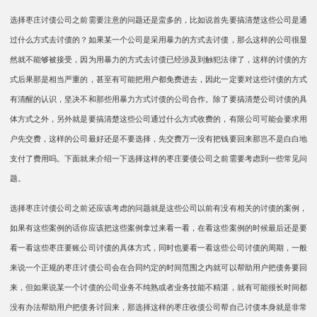
选择枣庄讨债公司之前需要注意的问题还是蛮多的，比如说首先要搞清楚这些公司是通
过什么方式去讨债的？如果某一个公司是采用暴力的方式去讨债，那么这样的公司很显
然就不能够被接受，因为用暴力的方式去讨债已经涉及到触犯法律了，这样的讨债的方
式后果那是相当严重的，甚至有可能把用户都免费进去，因此一定要对这些讨债的方式
有清醒的认识，坚决不和那些用暴力方式讨债的公司合作。除了要搞清楚公司讨债的具
体方式之外，另外就是要搞清楚这些公司通过什么方式收费的，有限公司可能会要求用
户先交费，这样的公司最好还是不要选择，先交费万一没有把钱要回来那岂不是白白地
支付了费用吗。下面就来介绍一下选择这样的枣庄要债公司之前需要考虑到一些常见问
题。
选择枣庄讨债公司之前还应该考虑的问题就是这些公司以前有没有相关的讨债的案例，
如果有这些案例的话你应该把这些案例拿过来看一看，在看这些案例的时候最后还是要
看一看这些枣庄要账公司讨债的具体方式，同时也要看一看这些公司讨债的周期，一般
来说一个正规的枣庄讨债公司会在合同约定的时间范围之内就可以帮助用户把债务要回
来，但如果说某一个讨债的公司业务不纯熟或者业务技能不精湛，就有可能很长时间都
没有办法帮助用户把债务讨回来，那选择这样的枣庄收债公司帮自己讨债本身就是非常