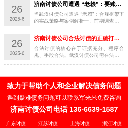
一、证据链构建与债务性质认定1. 全维度
济南讨债公司遭遇 “老赖”：要账实战经验大分享
26
证据固定基础证据：合同、借条、转账记
录需…
当武汉讨债公司遭遇 “老赖”：合规框架下
2025-6
的实战策略与案例解析一、前期调查：用
数据构建 “老赖” 行为画像1. 多维信息穿透
术工商 / 司法数据联动：通过国家企业信
济南讨债公司合法讨债的正确打开方式你知道几种？
26
用信息公示系统查询 “老赖” 关联…
合法讨债的核心在于证据充分、程序合
2025-6
规、手段合法。武汉讨债公司需在法律框
架内灵活运用协商、调解、诉讼等手段，
同时关注政策变化，避免触碰法律红线。
建议债权人优先通过法律途径解决纠纷，
必要时委…
致力于帮助个人和企业解决债务问题
遇到疑难债务问题可以联系军来米免费咨询
济南讨债公司电话 136-6639-1587
广东讨债
江苏讨债
上海讨债
浙江讨债