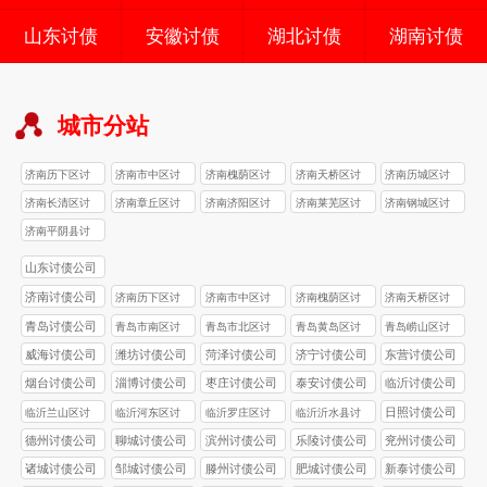
山东讨债
安徽讨债
湖北讨债
湖南讨债
城市分站
济南历下区讨
济南市中区讨
济南槐荫区讨
济南天桥区讨
济南历城区讨
债公司
债公司
债公司
债公司
债公司
济南长清区讨
济南章丘区讨
济南济阳区讨
济南莱芜区讨
济南钢城区讨
债公司
债公司
债公司
债公司
债公司
济南平阴县讨
债公司
山东讨债公司
济南讨债公司
济南历下区讨
济南市中区讨
济南槐荫区讨
济南天桥区讨
债公司
债公司
债公司
债公司
青岛讨债公司
青岛市南区讨
青岛市北区讨
青岛黄岛区讨
青岛崂山区讨
债公司
债公司
债公司
债公司
威海讨债公司
潍坊讨债公司
菏泽讨债公司
济宁讨债公司
东营讨债公司
烟台讨债公司
淄博讨债公司
枣庄讨债公司
泰安讨债公司
临沂讨债公司
日照讨债公司
临沂兰山区讨
临沂河东区讨
临沂罗庄区讨
临沂沂水县讨
债公司
债公司
债公司
债公司
德州讨债公司
聊城讨债公司
滨州讨债公司
乐陵讨债公司
兖州讨债公司
诸城讨债公司
邹城讨债公司
滕州讨债公司
肥城讨债公司
新泰讨债公司