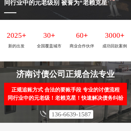
同行业中的元老级别 被誉为“老赖克星”
+
+
+
+
2025
30
60
3000
新的出发
全国覆盖城市
商业合作伙伴
成功回款案例
济南讨债公司正规合法专业
正规追账方式 合法的要账手段 专业的讨债流程
同行业中的元老级！老赖克星！快速解决债务纠纷
136-6639-1587