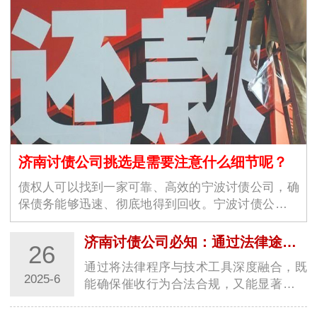
济南讨债公司挑选是需要注意什么细节呢？
债权人可以找到一家可靠、高效的宁波讨债公司，确
保债务能够迅速、彻底地得到回收。宁波讨债公司的
选择不仅仅是为了解决眼前的经济问题，更是为了维
护商业环境的稳定与良好运作。随着商业交易的增加
济南讨债公司必知：通过法律途径要账的关键步骤
26
和…
通过将法律程序与技术工具深度融合，既
2025-6
能确保催收行为合法合规，又能显著提升
回款效率，实现商业债权的最大化保护。