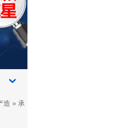
产造
»
承